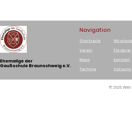
Navigation
Startseite
Mitglied
Verein
Förderer
News
Kontakt
Ehemalige der
Gaußschule Braunschweig e.V.
Termine
Satzung
© 2025 Wit