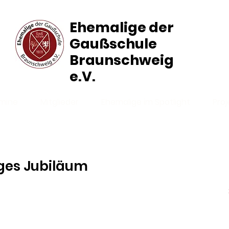
Ehemalige der
Gaußschule
Braunschweig
e.V.
mine
Mitglieder
Ehemalige im Spotlight
Proj
ges Jubiläum