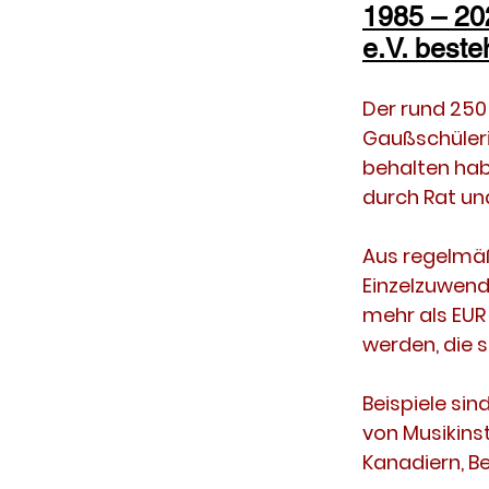
1985 – 20
e.V. beste
Der rund 250
Gaußschüleri
behalten hab
durch Rat und
Aus regelmä
Einzelzuwend
mehr als EUR 
werden, die s
Beispiele si
von Musikins
Kanadiern, B