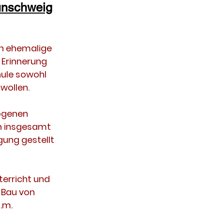
unschweig
an ehemalige
 Erinnerung
hule sowohl
 wollen.
ogenen
on insgesamt
gung gestellt
terricht und
 Bau von
.m.