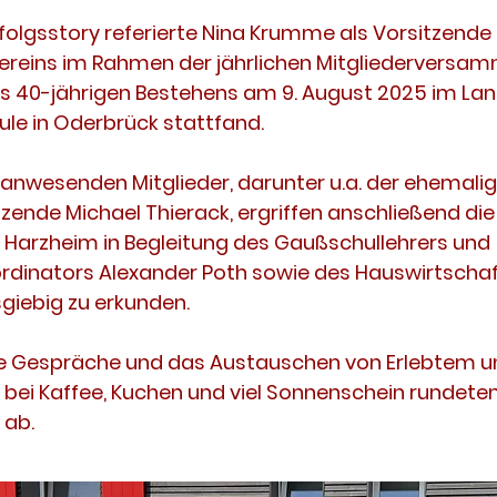
rfolgsstory referierte Nina Krumme als Vorsitzende
reins im Rahmen der jährlichen Mitgliederversam
es 40-jährigen Bestehens am 9. August 2025 im La
le in Oderbrück stattfand.
h anwesenden Mitglieder, darunter u.a. der ehemalig
zende Michael Thierack, ergriffen anschließend die
es Harzheim in Begleitung des Gaußschullehrers und
dinators Alexander Poth sowie des Hauswirtschaf
giebig zu erkunden.
Gespräche und das Austauschen von Erlebtem u
 bei Kaffee, Kuchen und viel Sonnenschein rundete
 ab.